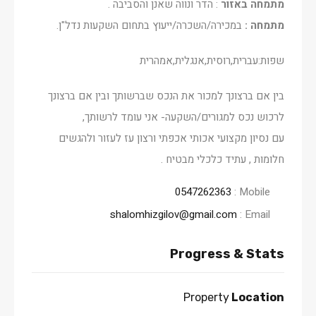
מתמחה באזור
: הדר ונווה שאנן והסביבה .
מתמחה :
במכירה/השכרה/ייעוץ בתחום השקעות נדל"ן.
שפות:עברית,רוסית,אנגלית,אמהרית
בין אם ברצונך למכור את הנכס שברשותך ובין אם ברצונך
לרכוש נכס למגורים/השקעה- אני עומד לרשותך,
עם נסיון מקצועי אכותי אכפתי ורצון עז לעזור ולהגשים
חלומות , עתיד כלכלי מבטיח .
0547262363
Mobile :
shalomhizgilov@gmail.com
Email :
Progress & Stats
Property
Location