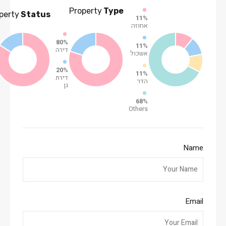
Property
Type
perty
Status
11%
אחוזה
80%
11%
דירה
אשכול
20%
11%
דירת
הדר
גן
68%
Others
Name
Email