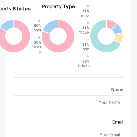
Property
Type
perty
Status
11%
אחוזה
80%
11%
דירה
אשכול
20%
11%
דירת
הדר
גן
68%
Others
Name
Email