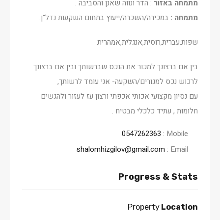
מתמחה באזור
: הדר ונווה שאנן והסביבה .
מתמחה :
במכירה/השכרה/ייעוץ בתחום השקעות נדל"ן.
שפות:עברית,רוסית,אנגלית,אמהרית
בין אם ברצונך למכור את הנכס שברשותך ובין אם ברצונך
לרכוש נכס למגורים/השקעה- אני עומד לרשותך,
עם נסיון מקצועי אכותי אכפתי ורצון עז לעזור ולהגשים
חלומות , עתיד כלכלי מבטיח .
0547262363
Mobile :
shalomhizgilov@gmail.com
Email :
Progress & Stats
Property
Location