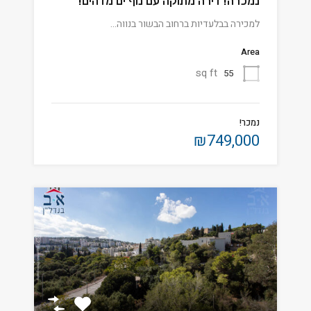
נמכרה! דירה מתוקה עם נוף ים מדהים!
למכירה בבלעדיות ברחוב הבשור בנווה…
Area
sq ft
55
נמכר!
₪749,000