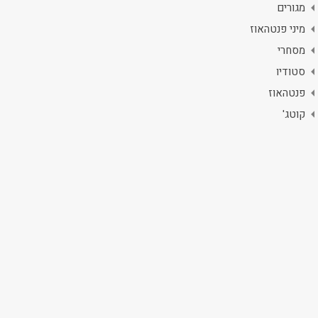
מגורים
מיני פנטהאוז
מסחרי
סטודיו
פנטהאוז
קוטג'