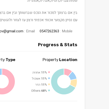
שפות:עברית,רוסית,אנגלית,אמהרית
בין אם ברצונך למכור את הנכס שברשותך ובין אם ברצ
עם נסיון מקצועי אכותי אכפתי ורצון עז לעזור ולהגשים
lov@gmail.com
Email :
0547262363
Mobile :
Progress & Stats
rty
Type
Property
Location
11%
אחוזה
11%
אשכול
11%
הדר
Others
68%