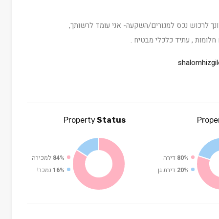
ונך לרכוש נכס למגורים/השקעה- אני עומד לרשותך,
 חלומות , עתיד כלכלי מבטיח .
shalomhizgi
Property
Status
Prope
80%
דירה
84%
למכירה
20%
דירת גן
16%
נמכר!