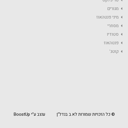
טריפלקס
מגורים
מיני פנטהאוז
מסחרי
סטודיו
פנטהאוז
קוטג'
© כל הזכויות שמורות לא.ב בנדל"ן
עוצב ע"י BoostUp