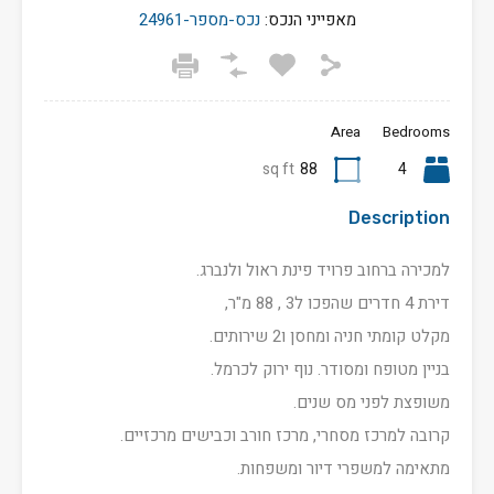
מאפייני הנכס:
נכס-מספר-24961
Area
Bedrooms
sq ft
88
4
Description
למכירה ברחוב פרויד פינת ראול ולנברג.
דירת 4 חדרים שהפכו ל3 , 88 מ"ר,
מקלט קומתי חניה ומחסן ו2 שירותים.
בניין מטופח ומסודר. נוף ירוק לכרמל.
משופצת לפני מס שנים.
קרובה למרכז מסחרי, מרכז חורב וכבישים מרכזיים.
מתאימה למשפרי דיור ומשפחות.