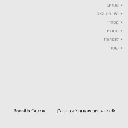
מגורים
מיני פנטהאוז
מסחרי
סטודיו
פנטהאוז
קוטג'
© כל הזכויות שמורות לא.ב בנדל"ן
עוצב ע"י BoostUp