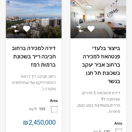
בייצור בלעדי
דירה למכירה ברחוב
פנטהאוז למכירה
חביבה רייך בשכונת
ברחוב אביר יעקב
ברמות רמז
בשכונת תל חנן
רחוב חביבה ריך | רמת
בנשר
רמזפרוייקט של שתיתחניה
מקורה (…
דירת פנטהאוז 5 חדרים
שהוסבה ל4
Area
חדרים,משופצת בטוב טעם,
sq ft
135
מוארת…
₪2,450,000
Area
sq ft
120