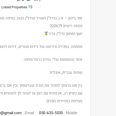
15
Listed Properties
אור ביטון – א.ב בנדל"ן משרד הנדל"ן הטוב בחיפה נשר
מספר רישיון 322679
יועץ ומתווך נדל"ן בכיר
מתמחה: במכירה ורכישה של דירות מגורים, דירות להשקע
אזור ההתמחות שלי: טירת כרמל וחיפה
שפות: עברית, אנגלית.
בין אם ברצונך למכור את הנכס שברשותך ובין אם ברצ
עם ניסיון רב, אכפתית עם רצון עז לעזור לך להגשים ח
מצוינות במחירים הוגנים.
8@gmail.com
Email :
050-635-5530
Mobile :