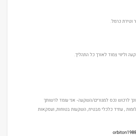
 וטירת כרמל.
ה וליווי צמוד לאורך כל התהליך.
ונך לרכוש נכס למגורים/השקעה- אני עומד לרשותך
לומות , עתיד כלכלי מבטיח, השקעות בטוחות, ועסקאות
orbiton198