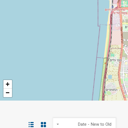
+
−
Date - New to Old