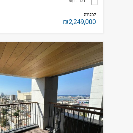
sq ft
121
למכירה
₪2,249,000