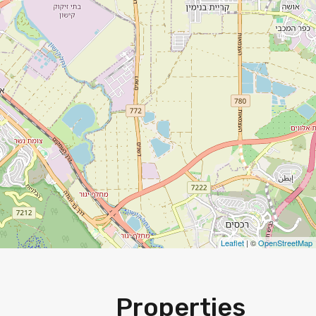
Leaflet
| ©
OpenStreetMap
Properties