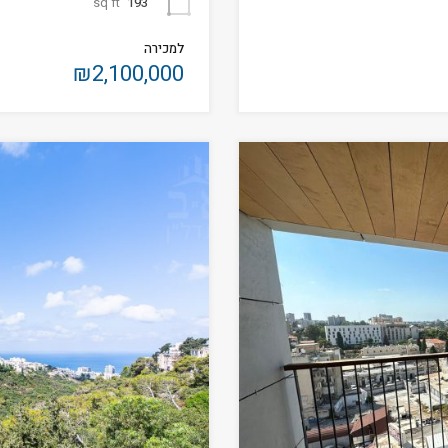
sq ft
193
למכירה
₪2,100,000