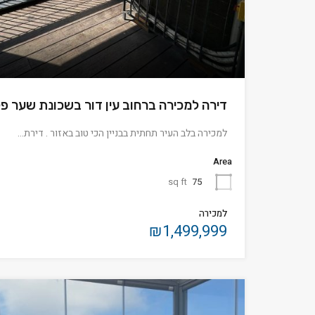
דירה למכירה ברחוב עין דור בשכונת שער פ
למכירה בלב העיר תחתית בבניין הכי טוב באזור . דירת…
Area
sq ft
75
למכירה
₪1,499,999