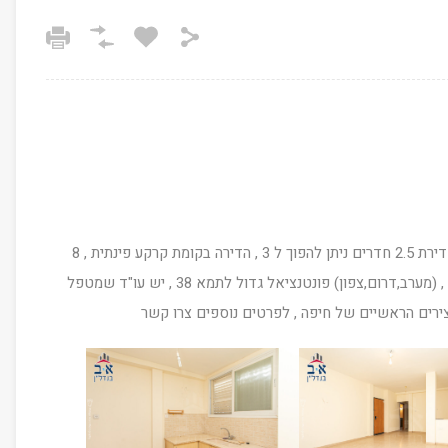
למכירה בכרמל מערבי ברחוב התמר , בנין של 3 דיירים דירת 2.5 חדרים ניתן להפוך ל 3 , הדירה בקומת קרקע פינתית , 8
מדרגות גישה , חלוקה פנימית נוחה מאוד , 3 כיווני אויר , (מערב,דרום,צפון) פונטנציאל גדול לתמא 38 , יש עו"ד שמטפל
צירים הראשיים של חיפה , לפרטים נוספים צרו קשר