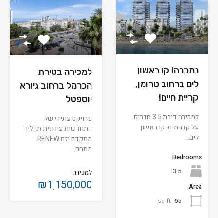
נמכרה! קו ראשון
למכירה בטירת
לים ברחוב טרומן,
הכרמל ברחוב גיורא
קריית חיים!
יוספטל
למכירה דירת 3.5 חדרים
פרויקט עתידי של
על קו המים. קו ראשון
התחדשות עירונית תהליך
לים…
מתקדם יזם RENEW
מתחם…
Bedrooms
3.5
למכירה
₪1,150,000
Area
sq ft
65