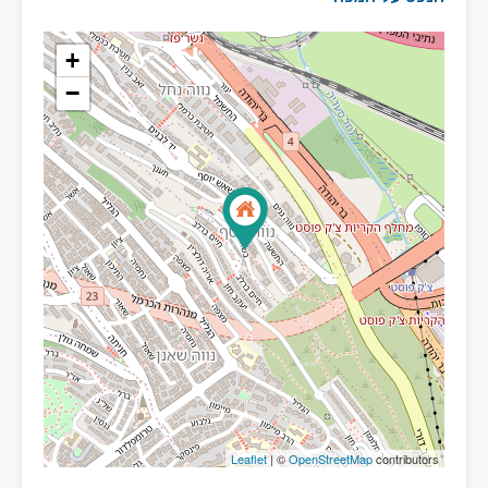
+
−
Leaflet
| ©
OpenStreetMap
contributors