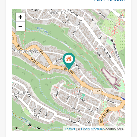
+
−
Leaflet
| ©
OpenStreetMap
contributors