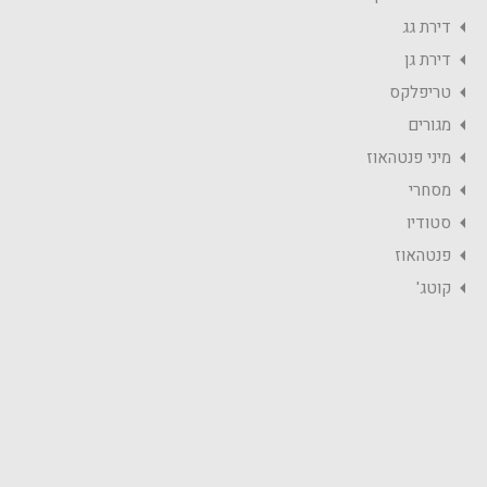
דירת גג
דירת גן
טריפלקס
מגורים
מיני פנטהאוז
מסחרי
סטודיו
פנטהאוז
קוטג'