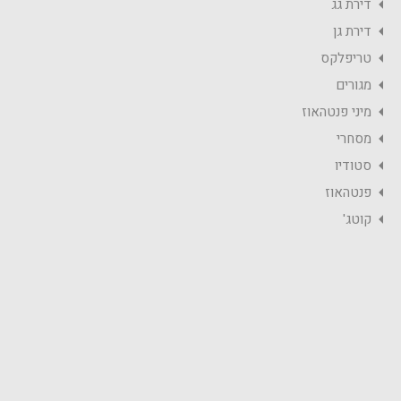
דירת גג
דירת גן
טריפלקס
מגורים
מיני פנטהאוז
מסחרי
סטודיו
פנטהאוז
קוטג'