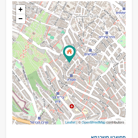
+
−
Leaflet
| ©
OpenStreetMap
contributors
מחשבון משכנתא