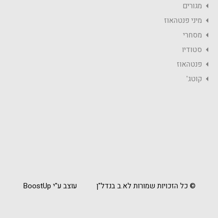
מגורים
מיני פנטהאוז
מסחרי
סטודיו
פנטהאוז
קוטג'
© כל הזכויות שמורות לא.ב בנדל"ן
עוצב ע"י BoostUp