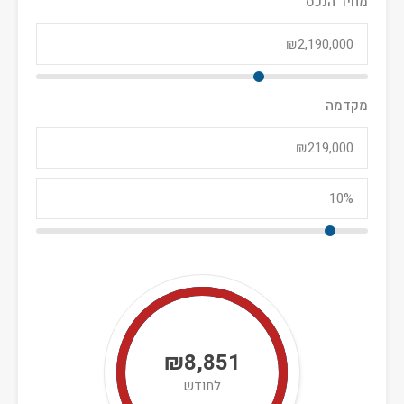
מחיר הנכס
מקדמה
₪8,851
לחודש