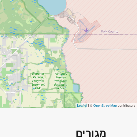
Leaflet
| ©
OpenStreetMap
contributors
מגורים