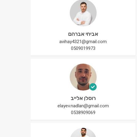
אביחי אברהם
avihay4321@gmail.com
0509019973
רוסלן אלייב
elayev.nadlan@gmail.com
0538909069