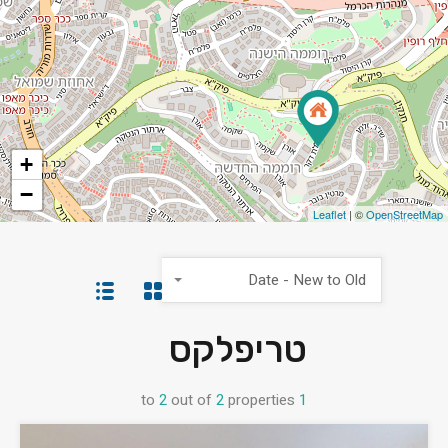
+
−
Leaflet
| ©
OpenStreetMap
Date - New to Old
טריפלקס
to
2
out of
2
properties
1