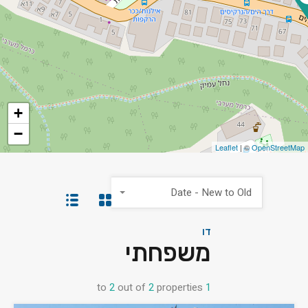
+
−
Leaflet
| ©
OpenStreetMap
Date - New to Old
דו
משפחתי
to
2
out of
2
properties
1