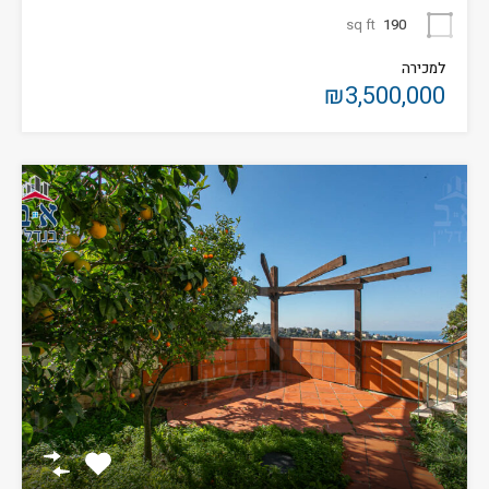
sq ft
190
למכירה
₪3,500,000