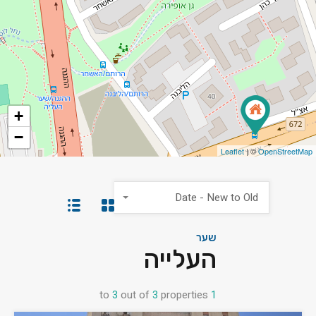
+
−
Leaflet
| ©
OpenStreetMap
Date - New to Old
שער
העלייה
to
3
out of
3
properties
1