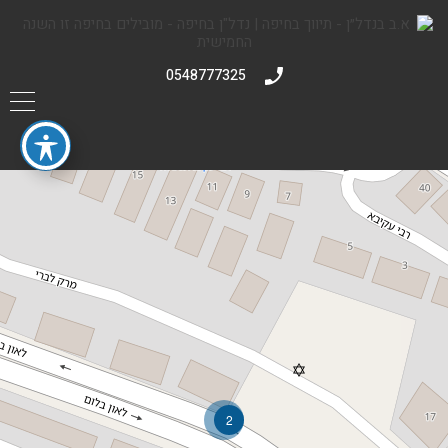
0548777325
2