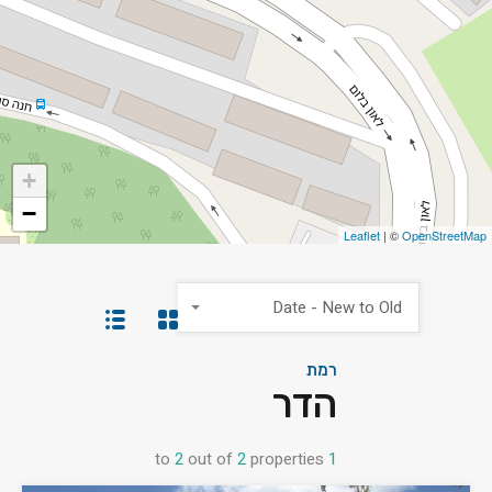
+
−
Leaflet
| ©
OpenStreetMap
Date - New to Old
רמת
הדר
to
2
out of
2
properties
1