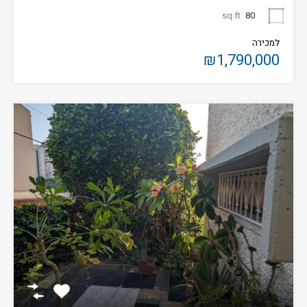
sq ft
80
למכירה
₪1,790,000