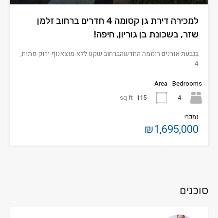
למכירה דירת גן קסומה 4 חדרים ברחוב זלמן
שזר, בשכונת בן גוריון, חיפה!
בגבעת אורנים רוממה החדשהברחוב שקט ללא מוצאנוף ירוק פתוח,
4…
Area
Bedrooms
sq ft
115
4
נמכר!
₪1,695,000
סוכנים