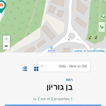
+
−
Leaflet
| ©
OpenStreetMap
Date - New to Old
רמת
בן גוריון
to
2
out of
2
properties
1