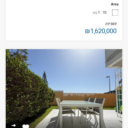
Area
sq ft
70
למכירה
₪1,620,000