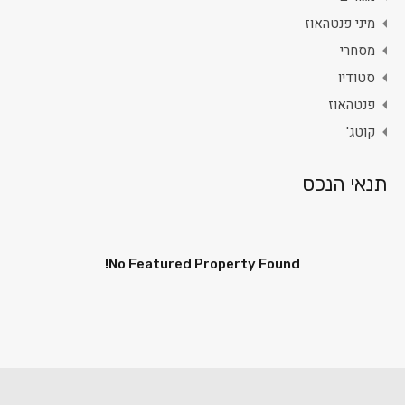
מיני פנטהאוז
מסחרי
סטודיו
פנטהאוז
קוטג'
תנאי הנכס
No Featured Property Found!