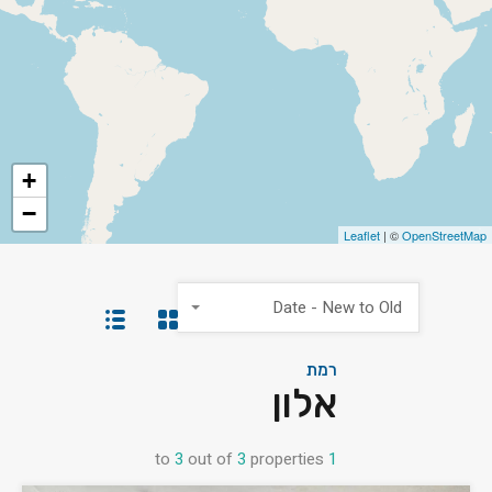
+
−
Leaflet
| ©
OpenStreetMap
Date - New to Old
רמת
אלון
to
3
out of
3
properties
1