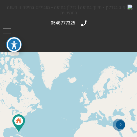
0548777325
2