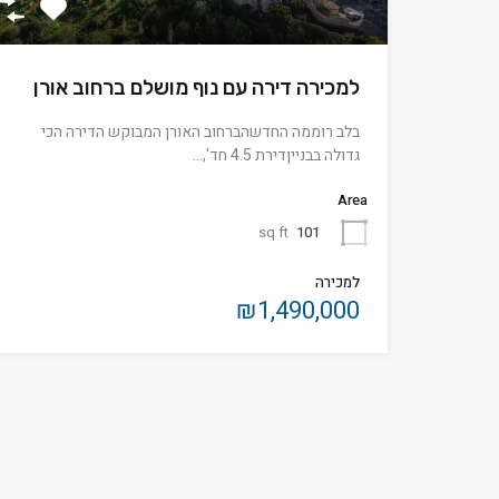
למכירה דירה עם נוף מושלם ברחוב אורן
בלב רוממה החדשהברחוב האורן המבוקש הדירה הכי
גדולה בבנייןדירת 4.5 חד',…
Area
sq ft
101
למכירה
₪1,490,000