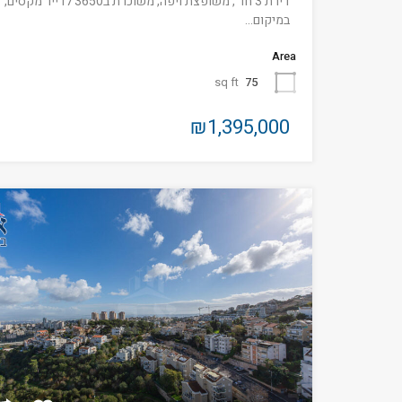
דירת 3 חד', משופצת ויפה, משוכרת ב3650 לדייר מקסים,
במיקום…
Area
sq ft
75
₪1,395,000