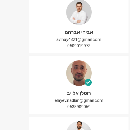
אביחי אברהם
avihay4321@gmail.com
0509019973
רוסלן אלייב
elayev.nadlan@gmail.com
0538909069