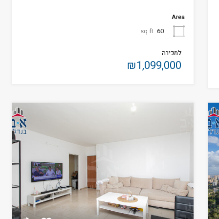
Area
sq ft
60
למכירה
₪1,099,000