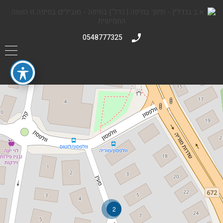
0548777325
2