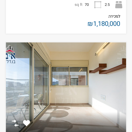
sq ft
70
2.5
למכירה
₪1,180,000