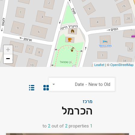
+
−
Leaflet
| ©
OpenStreetMap
Date - New to Old
מרכז
הכרמל
to
2
out of
2
properties
1