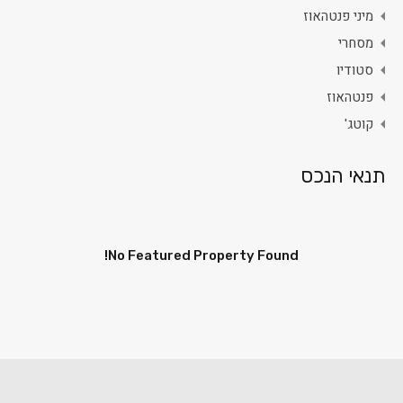
מיני פנטהאוז
מסחרי
סטודיו
פנטהאוז
קוטג'
תנאי הנכס
No Featured Property Found!