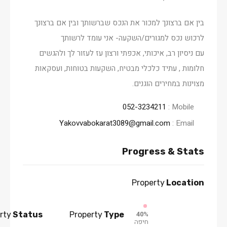
בין אם ברצונך למכור את הנכס שברשותך ובין אם ברצונך
לרכוש נכס למגורים/השקעה- אני עומד לרשותך
עם ניסיון רב, איכותי, אכפתי ורצון עז לעזור לך ולהגשים
חלומות , עתיד כלכלי מבטיח, השקעות בטוחות, ועסקאות
מצוינות במחירים הוגנים.
052-3234211
Mobile :
Yakovvabokarat3089@gmail.com
Email :
Progress & Stats
Property
Location
40%
rty
Status
Property
Type
חיפה