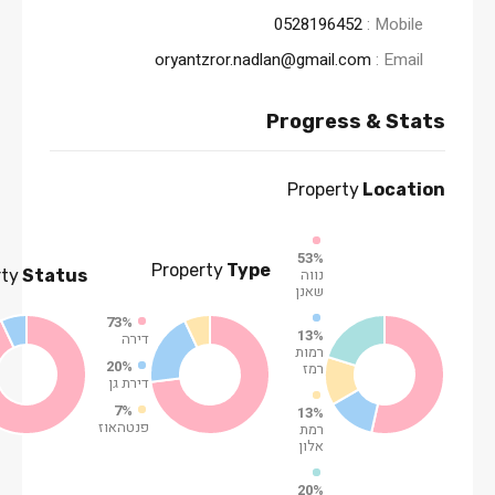
0528196452
Mobile :
oryantzror.nadlan@gmail.com
Email :
Progress & Stats
Property
Location
53%
Property
Type
נווה
rty
Status
שאנן
73%
13%
דירה
רמות
20%
רמז
דירת גן
7%
13%
פנטהאוז
רמת
אלון
20%