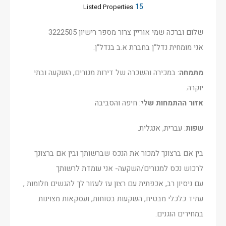
15
Listed Properties
שלום וברכה שמי אוריין צרור מספר רישיון 3222505
אני מומחית נדל"ן בחברת א.ב בנדל"ן.
מתמחה
: במכירה והשכרה של דירות מגורים, השקעה ובתי
יוקרה.
אזור ההתמחות שלי
: חיפה והסביבה
שפות
: עברית, אנגלית.
בין אם ברצונך למכור את הנכס שברשותך ובין אם ברצונך
לרכוש נכס למגורים/השקעה- אני עומדת לרשותך
עם ניסיון רב, אכפתית עם רצון עז לעזור לך להגשים חלומות ,
עתיד כלכלי מבטיח, השקעות בטוחות, ועסקאות מצוינות
במחירים הוגנים.