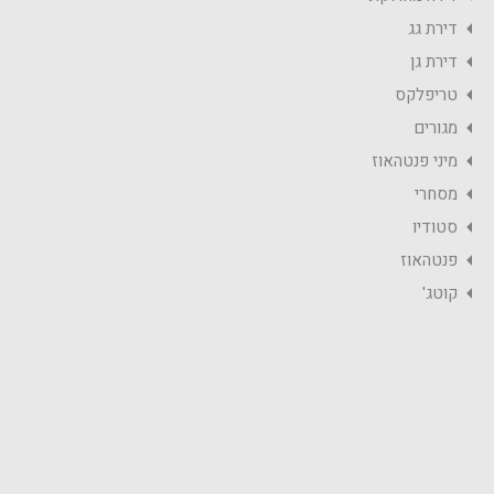
דירת גג
דירת גן
טריפלקס
מגורים
מיני פנטהאוז
מסחרי
סטודיו
פנטהאוז
קוטג'